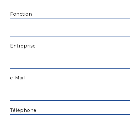
Fonction
Entreprise
e-Mail
Veuillez
Téléphone
laisser
ce
champ
vide.