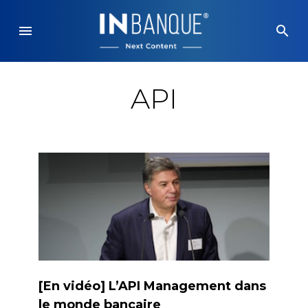
Skip
to
menu
search
content
API
[En vidéo] L’API Management dans
le monde bancaire