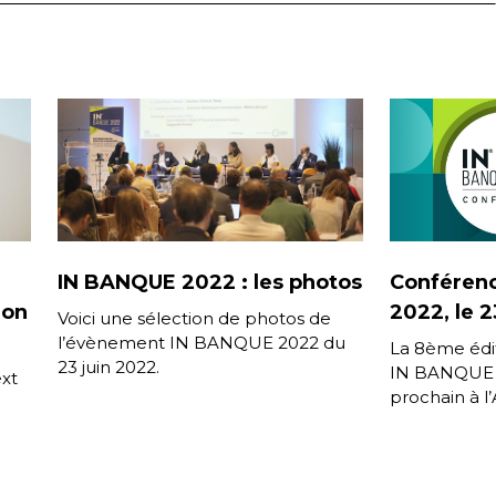
IN BANQUE 2022 : les photos
Conféren
ion
2022, le 2
Voici une sélection de photos de
l’évènement IN BANQUE 2022 du
La 8ème édi
23 juin 2022.
IN BANQUE s
xt
prochain à l
Paris L’évén
décideurs da
 […]