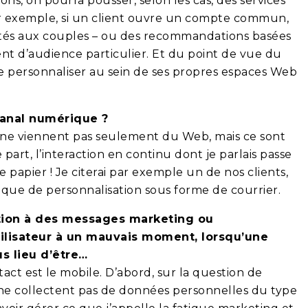
ns, on pourra pousser, selon les cas, des services
ar exemple, si un client ouvre un compte commun,
ptés aux couples – ou des recommandations basées
ent d’audience particulier. Et du point de vue du
e personnaliser au sein de ses propres espaces Web
canal numérique ?
 ne viennent pas seulement du Web, mais ce sont
art, l’interaction en continu dont je parlais passe
e papier ! Je citerai par exemple un de nos clients,
gique de personnalisation sous forme de courrier.
ition à des messages marketing ou
tilisateur à un mauvais moment, lorsqu’une
s lieu d’être…
tact est le mobile. D’abord, sur la question de
be ne collectent pas de données personnelles du type