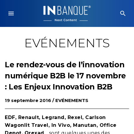
Skip
to
menu
search
content
EVÉNEMENTS
Le rendez-vous de l’innovation
numérique B2B le 17 novembre
: Les Enjeux Innovation B2B
19 septembre 2016 /
EVÉNEMENTS
EDF, Renault, Legrand, Rexel, Carlson
Wagonlit Travel, In Vivo, Manutan, Office
Depot, Orexad
… sont quelques unes des