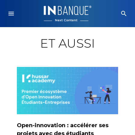
Skip
to
menu
search
content
ET AUSSI
Open-innovation : accélérer ses
projets avec des étudiants