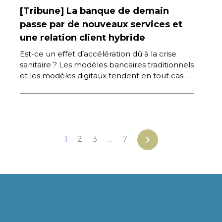
[Tribune] La banque de demain
passe par de nouveaux services et
une relation client hybride
Est-ce un effet d’accélération dû à la crise
sanitaire ? Les modèles bancaires traditionnels
et les modèles digitaux tendent en tout cas à
converger, aussi bien […]
chevron_right
1
2
3
…
7