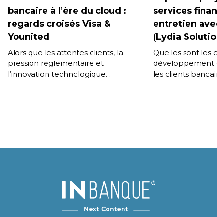
bancaire à l’ère du cloud :
services finan
regards croisés Visa &
entretien ave
Younited
(Lydia Solutio
Alors que les attentes clients, la
Quelles sont les
pression réglementaire et
développement d
l’innovation technologique
les clients bancair
s’intensifient, la modernisation du
les applications
core banking s’impose comme un
technologies sont
levier stratégique. Comment Visa
[…]
accompagne-t-il […]