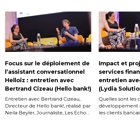
Focus sur le déploiement de
Impact et proj
l’assistant conversationnel
services finan
Helloiz : entretien avec
entretien ave
Bertrand Cizeau (Hello bank!)
(Lydia Solutio
Entretien avec Bertrand Cizeau,
Quelles sont les
Directeur de Hello bank!, réalisé par
développement d
Neïla Beyler, Journaliste, Les Echos,
les clients bancair
dans le cadre de la conférence IN
les applications
BANQUE 2026 du […]
technologies sont
[…]