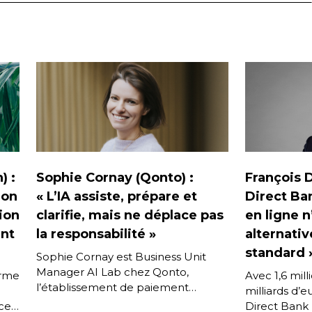
) :
Sophie Cornay (Qonto) :
François 
ion
« L’IA assiste, prépare et
Direct Ba
tion
clarifie, mais ne déplace pas
en ligne n
nt
la responsabilité »
alternativ
standard 
Sophie Cornay est Business Unit
Manager AI Lab chez Qonto,
orme
Avec 1,6 mill
l’établissement de paiement
milliards d’
orienté sur le segment des
ices
Direct Bank