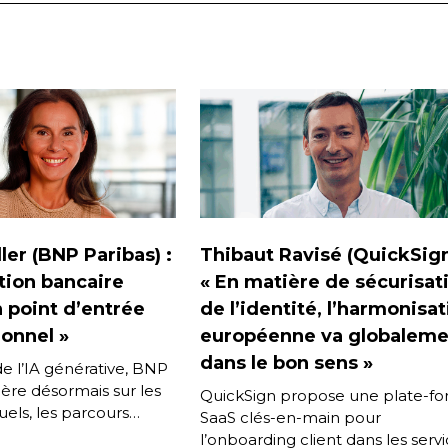
ler (BNP Paribas) :
Thibaut Ravisé (QuickSign
ation bancaire
« En matière de sécurisat
 point d’entrée
de l’identité, l’harmonisa
onnel »
européenne va globaleme
dans le bon sens »
de l’IA générative, BNP
ère désormais sur les
QuickSign propose une plate-f
tuels, les parcours
SaaS clés-en-main pour
rsationnels et les
l’onboarding client dans les serv