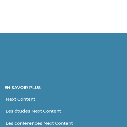
es. Sophie Heller, Chief
financiers. Thibaut Ravisé, son co
on […]
fondateur, livre ici ses réflexions 
les évolutions réglementaires […
EN SAVOIR PLUS
Next Content
Les études Next Content
Les conférences Next Content