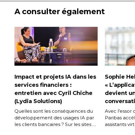
A consulter également
Impact et projets IA dans les
Sophie Hel
services financiers :
« L’applic
entretien avec Cyril Chiche
devient un
(Lydia Solutions)
conversati
Quelles sont les conséquences du
Avec l’essor 
développement des usages IA par
Paribas accél
les clients bancaires ? Sur les sites et
assistants vir
les applications, comment ces
clients conve