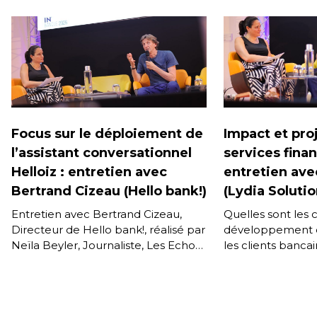
Focus sur le déploiement de
Impact et proj
l’assistant conversationnel
services finan
Helloiz : entretien avec
entretien ave
Bertrand Cizeau (Hello bank!)
(Lydia Solutio
Entretien avec Bertrand Cizeau,
Quelles sont les
Directeur de Hello bank!, réalisé par
développement d
Neïla Beyler, Journaliste, Les Echos,
les clients bancair
dans le cadre de la conférence IN
les applications
BANQUE 2026 du […]
technologies sont
[…]