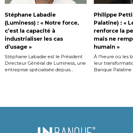
Stéphane Labadie
Philippe Pett
(Luminess) : « Notre force,
Palatine) : « L
c’est la capacité à
renforce la p
industrialiser les cas
mais ne rempl
d’usage »
humain »
Stéphane Labadie est le Président
À l’heure où les
Directeur Général de Luminess, une
leur transformatio
entreprise spécialisée depuis
Banque Palatine
longtemps dans le traitement
sur un équilibre s
et l’identification des documents,
technologie et r
l’IA, et l’externalisation des
Philippe Pettini, [
processus métiers. […]