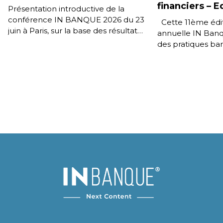
financiers – 
Présentation introductive de la
conférence IN BANQUE 2026 du 23
Cette 11ème édit
juin à Paris, sur la base des résultats
annuelle IN Banqu
de la 11e édition de l’enquête IN […]
des pratiques ba
Français, l’impa
dans les compor
consommation de