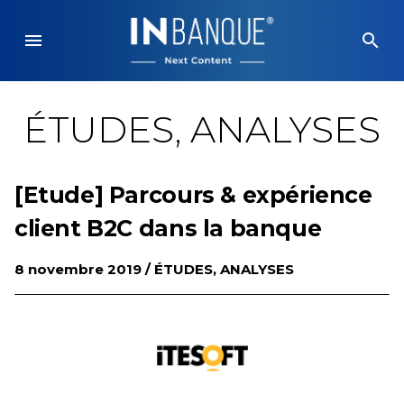
Skip
to
menu
search
content
ÉTUDES, ANALYSES
[Etude] Parcours & expérience
client B2C dans la banque
8 novembre 2019 /
ÉTUDES, ANALYSES